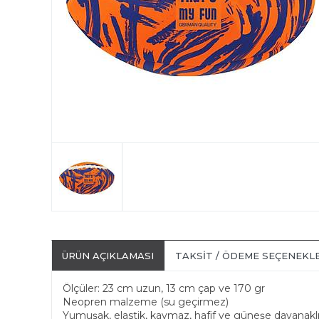
ÜRÜN AÇIKLAMASI
TAKSIT / ÖDEME SEÇENEKL
Ölçüler: 23 cm uzun, 13 cm çap ve 170 gr
Neopren malzeme (su geçirmez)
Yumuşak, elastik, kaymaz, hafif ve güneşe dayanakl