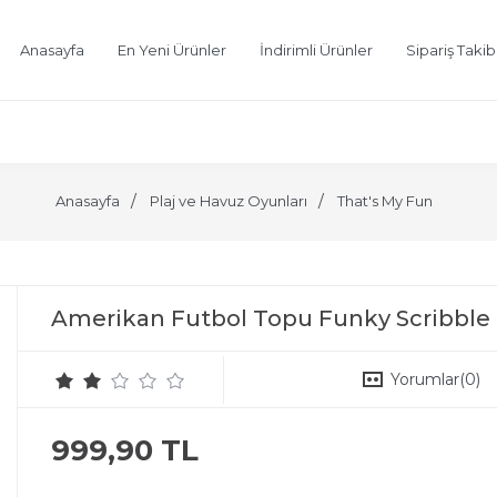
Anasayfa
En Yeni Ürünler
İndirimli Ürünler
Sipariş Takib
Anasayfa
Plaj ve Havuz Oyunları
That's My Fun
Amerikan Futbol Topu Funky Scribble
Yorumlar
(0)
999,90 TL