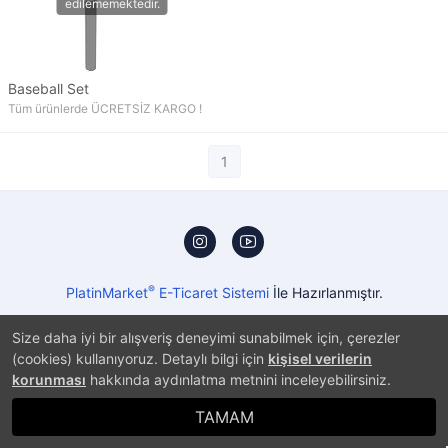
Baseball Set
Tüm ürünlerde ÜCRETSİZ KARGO !
1
®
PlatinMarket
E-Ticaret Sistemi
İle Hazırlanmıştır.
Size daha iyi bir alışveriş deneyimi sunabilmek için, çerezler
(cookies) kullanıyoruz. Detaylı bilgi için
kişisel verilerin
korunması
hakkında aydınlatma metnini inceleyebilirsiniz.
TAMAM