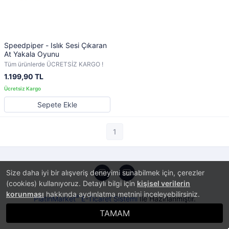
Speedpiper - Islık Sesi Çıkaran
At Yakala Oyunu
Tüm ürünlerde ÜCRETSİZ KARGO !
1.199,90 TL
Sepete Ekle
1
Size daha iyi bir alışveriş deneyimi sunabilmek için, çerezler
(cookies) kullanıyoruz. Detaylı bilgi için
kişisel verilerin
korunması
hakkında aydınlatma metnini inceleyebilirsiniz.
®
PlatinMarket
E-Ticaret Sistemi
İle Hazırlanmıştır.
TAMAM