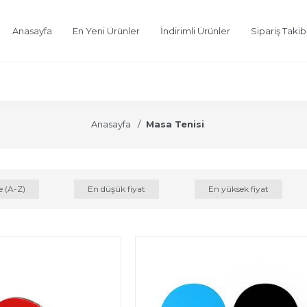
Anasayfa
En Yeni Ürünler
İndirimli Ürünler
Sipariş Takib
Anasayfa
Masa Tenisi
e (A-Z)
En düşük fiyat
En yüksek fiyat