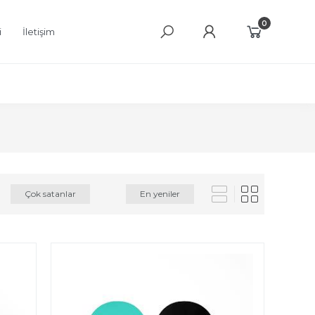
0
i
İletişim
Çok satanlar
En yeniler