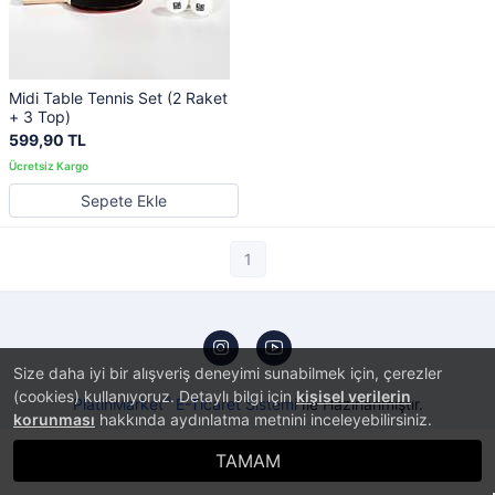
Midi Table Tennis Set (2 Raket
+ 3 Top)
599,90 TL
Sepete Ekle
1
Size daha iyi bir alışveriş deneyimi sunabilmek için, çerezler
(cookies) kullanıyoruz. Detaylı bilgi için
kişisel verilerin
®
PlatinMarket
E-Ticaret Sistemi
İle Hazırlanmıştır.
korunması
hakkında aydınlatma metnini inceleyebilirsiniz.
TAMAM