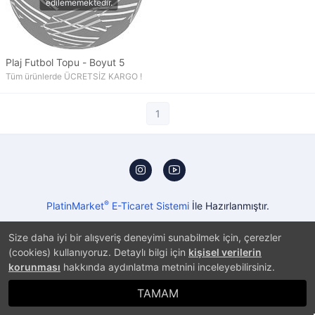
Plaj Futbol Topu - Boyut 5
Tüm ürünlerde ÜCRETSİZ KARGO !
1
®
PlatinMarket
E-Ticaret Sistemi
İle Hazırlanmıştır.
Size daha iyi bir alışveriş deneyimi sunabilmek için, çerezler
(cookies) kullanıyoruz. Detaylı bilgi için
kişisel verilerin
korunması
hakkında aydınlatma metnini inceleyebilirsiniz.
TAMAM