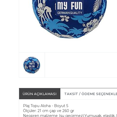
ÜRÜN AÇIKLAMASI
TAKSIT / ÖDEME SEÇENEKL
Plaj Topu Aloha - Boyut 5
Ölçüler: 21 cm çap ve 260 gr
Neopren malzeme (su geçirmez).Yumuşak, elastik, k