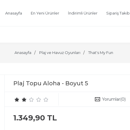
Anasayfa
En Yeni Ürünler
İndirimli Ürünler
Sipariş Takib
Anasayfa
Plaj ve Havuz Oyunları
That's My Fun
Plaj Topu Aloha - Boyut 5
Yorumlar
(0)
1.349,90 TL