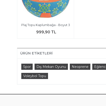
Plaj Topu Kaplumbağa - Boyut 3
999,90 TL
ÜRÜN ETIKETLERI
Spor
Dış Mekan Oyunu
Neoprene
Eğlenc
Voleybol Topu