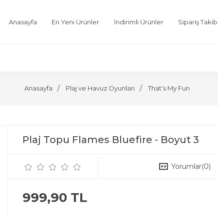
Anasayfa
En Yeni Ürünler
İndirimli Ürünler
Sipariş Takib
Anasayfa
Plaj ve Havuz Oyunları
That's My Fun
Plaj Topu Flames Bluefire - Boyut 3
Yorumlar
(0)
999,90 TL