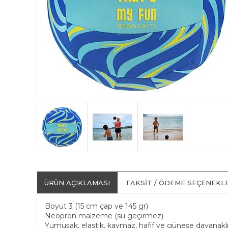
ÜRÜN AÇIKLAMASI
TAKSIT / ÖDEME SEÇENEKL
Boyut 3 (15 cm çap ve 145 gr)
Neopren malzeme (su geçirmez)
Yumuşak, elastik, kaymaz, hafif ve güneşe dayanakl