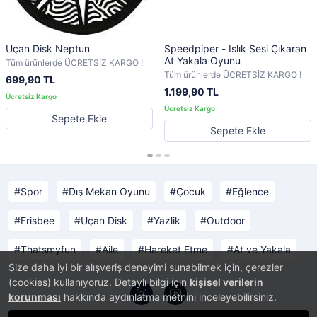
Uçan Disk Neptun
Speedpiper - Islık Sesi Çıkaran
At Yakala Oyunu
Tüm ürünlerde ÜCRETSİZ KARGO !
Tüm ürünlerde ÜCRETSİZ KARGO !
699,90 TL
1.199,90 TL
Sepete Ekle
Sepete Ekle
Spor
Dış Mekan Oyunu
Çocuk
Eğlence
Frisbee
Uçan Disk
Yazlik
Outdoor
Thatsmyfun
Aile
Hareket Etme
At ve Yakala
Size daha iyi bir alışveriş deneyimi sunabilmek için, çerezler
(cookies) kullanıyoruz. Detaylı bilgi için
kişisel verilerin
korunması
hakkında aydınlatma metnini inceleyebilirsiniz.