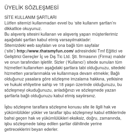
ÜYELİK SÖZLEŞMESİ
SİTE KULLANIM ŞARTLARI
Lütfen sitemizi kullanmadan evvel bu ‘site kullanım şartları’nı
dikkatlice okuyunuz.
Bu alışveriş sitesini kullanan ve alışveriş yapan müşterilerimiz
aşağıdaki şartları kabul etmiş varsayılmaktadır:
Sitemizdeki web sayfaları ve ona bağlı tüm sayfalar
(‘site’)
http://www.thatsmyfun.com/
adresindeki Tmf Eğitici ve
Geliştirici Gereçler İç ve Dış Tic Ltd. Şti. firmasının (Firma) malıdır
ve onun tarafından işletilir. Sizler (‘Kullanıcı’) sitede sunulan tüm
hizmetleri kullanırken aşağıdaki şartlara tabi olduğunuzu, sitedeki
hizmetten yararlanmakla ve kullanmaya devam etmekle; Bağlı
olduğunuz yasalara göre sözleşme imzalama hakkına, yetkisine
ve hukuki ehliyetine sahip ve 18 yaşın üzerinde olduğunuzu, bu
sözleşmeyi okuduğunuzu, anladığınızı ve sözleşmede yazan
şartlarla bağlı olduğunuzu kabul etmiş sayılırsınız.
İşbu sözleşme taraflara sözleşme konusu site ile ilgili hak ve
yükümlülükler yükler ve taraflar işbu sözleşmeyi kabul ettiklerinde
bahsi geçen hak ve yükümlülükleri eksiksiz, doğru, zamanında,
işbu sözleşmede talep edilen şartlar dâhilinde yerine
getireceklerini beyan ederler.