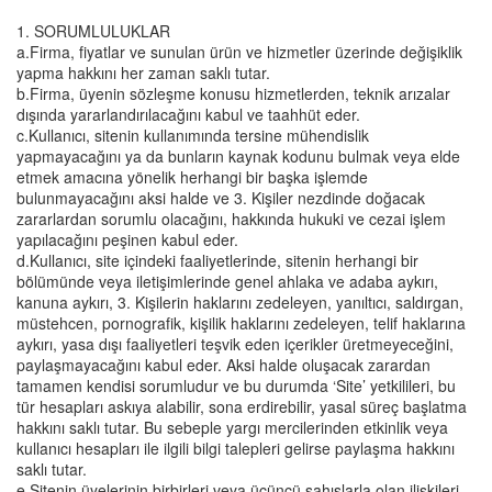
1. SORUMLULUKLAR
a.Firma, fiyatlar ve sunulan ürün ve hizmetler üzerinde değişiklik
yapma hakkını her zaman saklı tutar.
b.Firma, üyenin sözleşme konusu hizmetlerden, teknik arızalar
dışında yararlandırılacağını kabul ve taahhüt eder.
c.Kullanıcı, sitenin kullanımında tersine mühendislik
yapmayacağını ya da bunların kaynak kodunu bulmak veya elde
etmek amacına yönelik herhangi bir başka işlemde
bulunmayacağını aksi halde ve 3. Kişiler nezdinde doğacak
zararlardan sorumlu olacağını, hakkında hukuki ve cezai işlem
yapılacağını peşinen kabul eder.
d.Kullanıcı, site içindeki faaliyetlerinde, sitenin herhangi bir
bölümünde veya iletişimlerinde genel ahlaka ve adaba aykırı,
kanuna aykırı, 3. Kişilerin haklarını zedeleyen, yanıltıcı, saldırgan,
müstehcen, pornografik, kişilik haklarını zedeleyen, telif haklarına
aykırı, yasa dışı faaliyetleri teşvik eden içerikler üretmeyeceğini,
paylaşmayacağını kabul eder. Aksi halde oluşacak zarardan
tamamen kendisi sorumludur ve bu durumda ‘Site’ yetkilileri, bu
tür hesapları askıya alabilir, sona erdirebilir, yasal süreç başlatma
hakkını saklı tutar. Bu sebeple yargı mercilerinden etkinlik veya
kullanıcı hesapları ile ilgili bilgi talepleri gelirse paylaşma hakkını
saklı tutar.
e.Sitenin üyelerinin birbirleri veya üçüncü şahıslarla olan ilişkileri