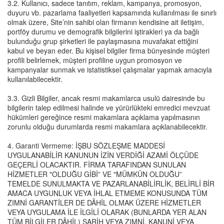
3.2. Kullanıcı, sadece tanıtım, reklam, kampanya, promosyon,
duyuru vb. pazarlama faaliyetleri kapsamında kullanılması ile sınırlı
olmak üzere, Site’nin sahibi olan firmanın kendisine ait iletişim,
portföy durumu ve demografik bilgilerini iştirakleri ya da bağlı
bulunduğu grup şirketleri ile paylaşmasına muvafakat ettiğini
kabul ve beyan eder. Bu kişisel bilgiler firma bünyesinde müşteri
profili belirlemek, müşteri profiline uygun promosyon ve
kampanyalar sunmak ve istatistiksel çalışmalar yapmak amacıyla
kullanılabilecektir.
3.3. Gizli Bilgiler, ancak resmi makamlarca usulü dairesinde bu
bilgilerin talep edilmesi halinde ve yürürlükteki emredici mevzuat
hükümleri gereğince resmi makamlara açıklama yapılmasının
zorunlu olduğu durumlarda resmi makamlara açıklanabilecektir.
4. Garanti Vermeme: İŞBU SÖZLEŞME MADDESİ
UYGULANABİLİR KANUNUN İZİN VERDİĞİ AZAMİ ÖLÇÜDE
GEÇERLİ OLACAKTIR. FİRMA TARAFINDAN SUNULAN
HİZMETLER "OLDUĞU GİBİ” VE "MÜMKÜN OLDUĞU”
TEMELDE SUNULMAKTA VE PAZARLANABİLİRLİK, BELİRLİ BİR
AMACA UYGUNLUK VEYA İHLAL ETMEME KONUSUNDA TÜM
ZIMNİ GARANTİLER DE DÂHİL OLMAK ÜZERE HİZMETLER
VEYA UYGULAMA İLE İLGİLİ OLARAK (BUNLARDA YER ALAN
TÜM BİLGİLER DÂHİL) SARİH VEYA ZIMNİ, KANUNİ VEYA